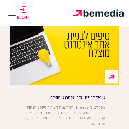
Show all
Authors
Tags
Categories
BeCRM
טיפים לבניית אתר אינטרנט מוצלח
אפליקציית Threads החדשנית לשיתוף טקסט, שיחות
ציבוריות והתבטאות יצירתית הגיע כדי שתתחברו, תיצרו
עסקים ותגיעו לקהלים חדשים בקלות מוחלטת, קראו עוד
על המהפכה.