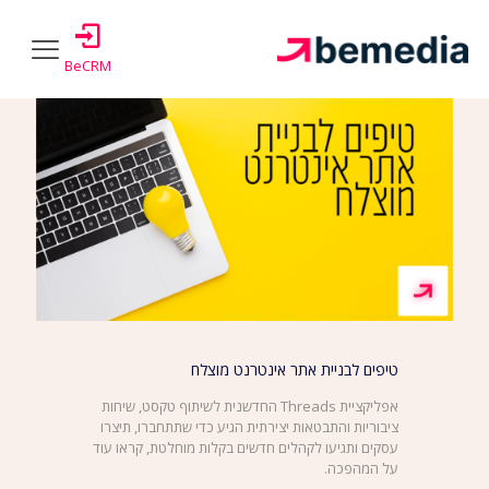
Show all
Authors
Tags
Categories
BeCRM
טיפים לבניית אתר אינטרנט מוצלח
אפליקציית Threads החדשנית לשיתוף טקסט, שיחות
ציבוריות והתבטאות יצירתית הגיע כדי שתתחברו, תיצרו
עסקים ותגיעו לקהלים חדשים בקלות מוחלטת, קראו עוד
על המהפכה.